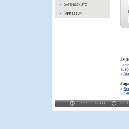
DATENSCHUTZ
IMPRESSUM
Zug
Lerne
ausge
»
Ne
Zuga
»
Be
»
Ke
BARRIEREFREIHEIT
BEDI