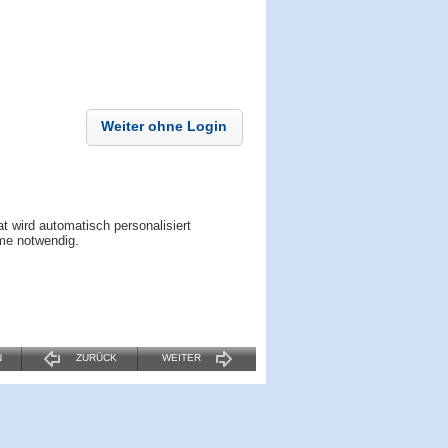
Weiter ohne Login
t wird automatisch personalisiert
ame notwendig.
N
ZURÜCK
WEITER